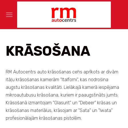
KRĀSOŠANA
RM Autocentrs auto krāsošanas cehs aprīkots ar divām
itāļu krāsošanas kamerām "Italforni", kas nodrošina
augstu krāsošanas kvalitāti. Lielākajā kamerā iespējama
mikroautubusu krāsošana, kuriem ir paaugstināts jumts.
Krāsošanā izmantojam "Glasurit" un "Debeer" krāsas un
krāsošanas materiālus, krāsojam ar "Sata" un "Iwata"
profesionālajām krāsošanas pistolēm.